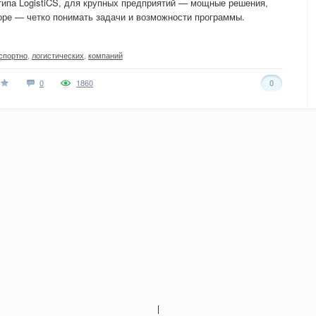
типа LogistiCS, для крупных предприятий — мощные решения,
боре — четко понимать задачи и возможности программы.
спортно
,
логистических
,
компаний
0
1860
0
|