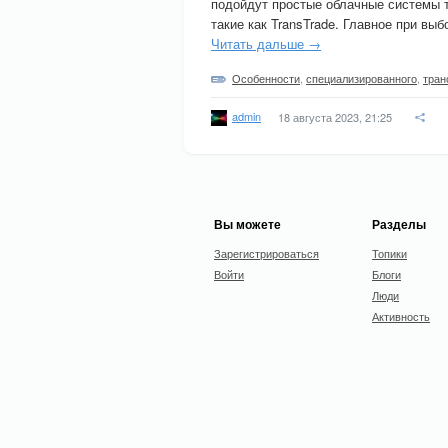
подойдут простые облачные системы 
такие как TransTrade. Главное при вы
Читать дальше →
Особенности
,
специализированного
,
тран
admin
18 августа 2023, 21:25
Вы можете
Разделы
Зарегистрироваться
Топики
Войти
Блоги
Люди
Активность