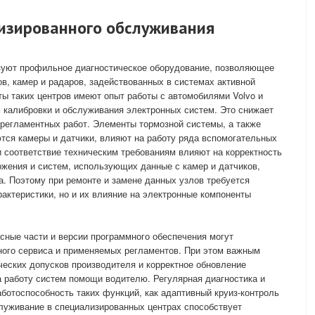
изированного обслуживания
уют профильное диагностическое оборудование, позволяющее
ов, камер и радаров, задействованных в системах активной
ты таких центров имеют опыт работы с автомобилями Volvo и
 калибровки и обслуживания электронных систем. Это снижает
регламентных работ. Элементы тормозной системы, а также
ются камеры и датчики, влияют на работу ряда вспомогательных
и соответствие техническим требованиям влияют на корректность
ожения и систем, использующих данные с камер и датчиков,
а. Поэтому при ремонте и замене данных узлов требуется
рактеристики, но и их влияние на электронные компоненты
сные части и версии программного обеспечения могут
ного сервиса и применяемых регламентов. При этом важным
еских допусков производителя и корректное обновление
 работу систем помощи водителю. Регулярная диагностика и
ботоспособность таких функций, как адаптивный круиз-контроль
луживание в специализированных центрах способствует