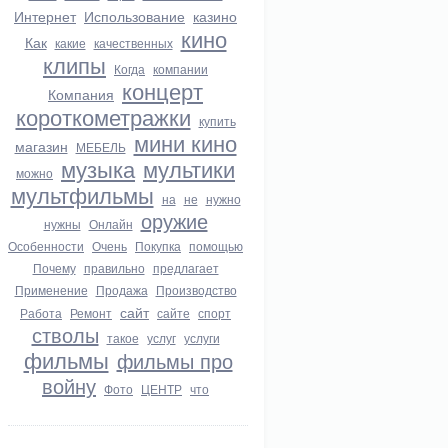
Интернет
Использование
казино
кино
Как
какие
качественных
клипы
Когда
компании
концерт
Компания
короткометражки
купить
мини кино
магазин
МЕБЕЛЬ
музыка
мультики
можно
мультфильмы
на
не
нужно
оружие
нужны
Онлайн
Особенности
Очень
Покупка
помощью
Почему
правильно
предлагает
Применение
Продажа
Производство
сайт
Работа
Ремонт
сайте
спорт
стволы
такое
услуг
услуги
фильмы
фильмы про
войну
Фото
ЦЕНТР
что