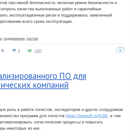
тов пассивной безопасности, включая ремни безопасности и
онтроль качества выполненных работ и гарантийные
зить эксплуатационные риски и поддерживать заявленный
протяжении всего срока эксплуатации.
vo
,
поддержании
,
систем
0
1207
0
ализированного ПО для
тических компаний
ую роль в работе логистов, экспедиторов и других сотрудников
множество программ для логистов
https://transoft.ru/tt/29/
, в том
втоматизировать логистические процессы и повысить
ры некоторых из них.