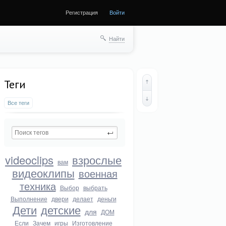
Регистрация
Войти
Найти
Теги
Все теги
videoclips
взрослые
вам
видеоклипы
военная
техника
Выбор
выбрать
Выполнение
двери
делает
деньги
Дети
детские
для
ДОМ
Если
Зачем
игры
Изготовление