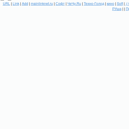
URL
|
Link
|
Add
|
mainlinknet.ru
|
Софт
|
ЧеЧу.Ru
|
Техно-Голод
|
кино
|
Soft
|
:(
РУша
| |
П