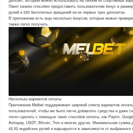
депозит, который можно использовать на любом из спортивных вар
Пакет казино способен предоставить пользователям бонус в размер
рупий и 220 бесплатных вращений на их первых трех депозитах.
В приложении есть еще несколько бонусов, которые можно провери
также легко получить.
Несколько вариантов оплаты
Приложение Melbet поддерживает широкий спектр вариантов оплат
пользователей, чтобы им было легче добавлять средства и даже с
легко сделать с помощью таких способов оплаты, как Paytm, Google
Astropay, USDT, Bitcoin, Tron и многих других. Минимальная сумма 
42,52 индийских рупий и варьируется в зависимости от выбранного 