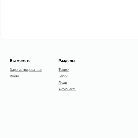
Вы можете
Разделы
Зарегистрироваться
Топики
Войти
Блоги
Люди
Активность