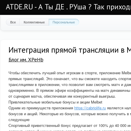
ATDE.RU - А Ты ДЕ . РУша ? Так приход
Все
Коллективные
Персональные
Интеграция прямой трансляции в 
Блог им. XPeHb
Чтобы обеспечить лучший опыт игрокам в спорте, приложение Melb
прямых трансляций. Это означает, что вы сможете находить спорт
трансляциями в приложении, что позволит вам смотреть матч и даж
одновременно. В прямом эфире коэффициенты на матч динамичны 
от сценария матча, обеспечивая им конкурентный выигрыш.
Привлекательные мобильные бонусы и акции Melbet
Одним из преимуществ приложения
https://cabriolife.ru
является нал
бонусов и акций. Некоторые из бонусов, которые можно получить в
следующие
Спортивный приветственный бонус предлагает от 100% до 40 000 и