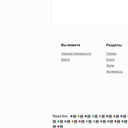
Вы можете
Разделы
Зарегистрироваться
Топики
Войти
Блоги
Люди
Активность
Read this :
✚
💾
✚
💾
✚
💾
✚
💾
✚
💾
✚
💾
✚
💾
✚
💾
💾
✚
💾
✚
💾
✚
💾
✚
💾
✚
💾
✚
💾
✚
💾
✚
💾
✚
💾
✚
💾
💾
✚
💾