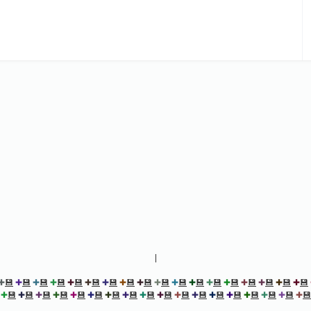
|
✚
💾
✚
💾
✚
💾
✚
💾
✚
💾
✚
💾
✚
💾
✚
💾
✚
💾
✚
💾
✚
💾
✚
💾
✚
💾
✚
💾
✚
💾
✚
💾
✚
💾
✚
💾
✚
💾
✚
💾
✚
💾
✚
💾
✚
💾
✚
💾
✚
💾
✚
💾
✚
💾
✚
💾
✚
💾
✚
💾
✚
💾
✚
💾
✚
💾
✚
💾
✚
💾
✚
💾