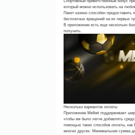
Спортивный приветственный бонус пре
который можно использовать на любом
Пакет казино способен предоставить п
бесплатных вращений на их первых тр
В приложении есть еще несколько бон
получить.
Несколько вариантов оплаты
Приложение Melbet поддерживает широ
чтобы им было легче добавлять средс
помощью таких способов оплаты, как Pa
многих других. Минимальная сумма де