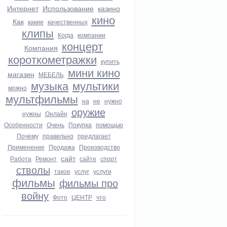
Интернет
Использование
казино
кино
Как
какие
качественных
клипы
Когда
компании
концерт
Компания
короткометражки
купить
мини кино
магазин
МЕБЕЛЬ
музыка
мультики
можно
мультфильмы
на
не
нужно
оружие
нужны
Онлайн
Особенности
Очень
Покупка
помощью
Почему
правильно
предлагает
Применение
Продажа
Производство
сайт
Работа
Ремонт
сайте
спорт
стволы
такое
услуг
услуги
фильмы
фильмы про
войну
Фото
ЦЕНТР
что