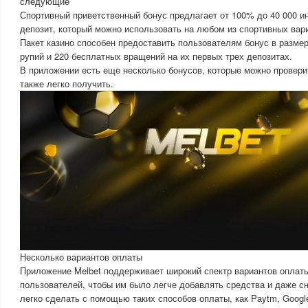
следующие
Спортивный приветственный бонус предлагает от 100% до 40 000 и
депозит, который можно использовать на любом из спортивных вар
Пакет казино способен предоставить пользователям бонус в размер
рупий и 220 бесплатных вращений на их первых трех депозитах.
В приложении есть еще несколько бонусов, которые можно провери
также легко получить.
Несколько вариантов оплаты
Приложение Melbet поддерживает широкий спектр вариантов оплат
пользователей, чтобы им было легче добавлять средства и даже с
легко сделать с помощью таких способов оплаты, как Paytm, Google