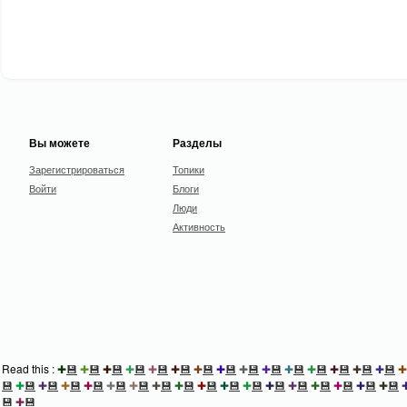
Вы можете
Разделы
Зарегистрироваться
Топики
Войти
Блоги
Люди
Активность
Read this :
✚
💾
✚
💾
✚
💾
✚
💾
✚
💾
✚
💾
✚
💾
✚
💾
✚
💾
✚
💾
✚
💾
✚
💾
✚
💾
✚
💾
✚
💾
✚
💾
✚
💾
✚
💾
✚
💾
✚
💾
✚
💾
✚
💾
✚
💾
✚
💾
✚
💾
✚
💾
✚
💾
✚
💾
✚
💾
✚
💾
✚
💾
✚
💾
✚
💾
💾
✚
💾