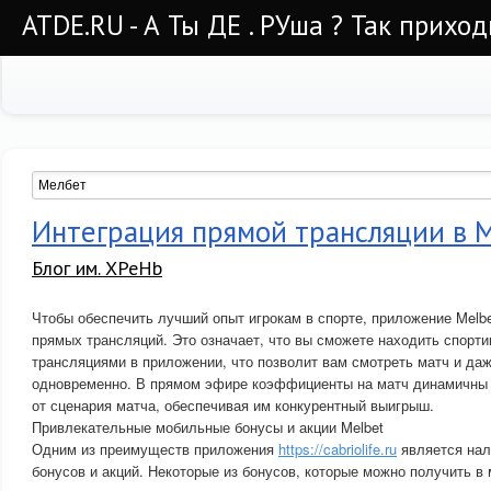
ATDE.RU - А Ты ДЕ . РУша ? Так приход
Интеграция прямой трансляции в 
Блог им. XPeHb
Чтобы обеспечить лучший опыт игрокам в спорте, приложение Melb
прямых трансляций. Это означает, что вы сможете находить спорт
трансляциями в приложении, что позволит вам смотреть матч и даж
одновременно. В прямом эфире коэффициенты на матч динамичны 
от сценария матча, обеспечивая им конкурентный выигрыш.
Привлекательные мобильные бонусы и акции Melbet
Одним из преимуществ приложения
https://cabriolife.ru
является нал
бонусов и акций. Некоторые из бонусов, которые можно получить в