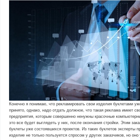
Конечно я понимаю, что рекламировать свои изделия буклетами уж
принято, однако, надо отдать должное, что такая реклама имеет св
предприятия, которым совершенно ненужны красочные компьютерные
это все будет выглядеть у них, после окончания стройки. Этим зак
буклеты уже состоявшихся проектов. Из таких буклетов эксперты п
изделие не только пользуется спросом у других заказчиков, но оно