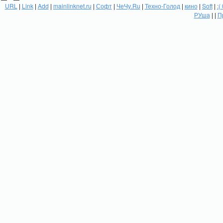
URL
|
Link
|
Add
|
mainlinknet.ru
|
Софт
|
ЧеЧу.Ru
|
Техно-Голод
|
кино
|
Soft
|
:(
РУша
| |
П