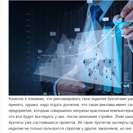
Конечно я понимаю, что рекламировать свои изделия буклетами уж
принято, однако, надо отдать должное, что такая реклама имеет св
предприятия, которым совершенно ненужны красочные компьютерные
это все будет выглядеть у них, после окончания стройки. Этим зак
буклеты уже состоявшихся проектов. Из таких буклетов эксперты п
изделие не только пользуется спросом у других заказчиков, но оно