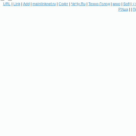
URL
|
Link
|
Add
|
mainlinknet.ru
|
Софт
|
ЧеЧу.Ru
|
Техно-Голод
|
кино
|
Soft
|
:(
РУша
| |
П