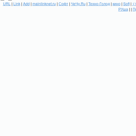
URL
|
Link
|
Add
|
mainlinknet.ru
|
Софт
|
ЧеЧу.Ru
|
Техно-Голод
|
кино
|
Soft
|
:(
РУша
| |
П