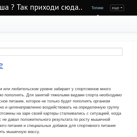
Уша ? Так приходи сюда..
Топики
еще
е
м или любительском уровне забирает у спортсменов много
мо пополнять. Для занятий тяжелыми видами спорта необходимо
ное питание, которое не только будет пополнять организм
но и целенаправленно воздействовать на определенную группу
смены на заре своей картеры сталкивались с ситуацией, когда
с не давал положительного результата по росту мышечной
ого питания и специальных добавок для спортивного питания
тить мышечную массу.