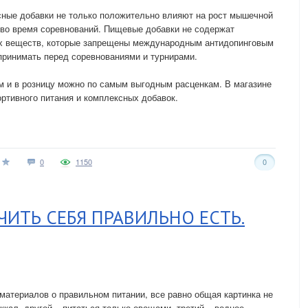
сные добавки не только положительно влияют на рост мышечной
 во время соревнований. Пищевые добавки не содержат
их веществ, которые запрещены международным антидопинговым
принимать перед соревнованиями и турнирами.
м и в розницу можно по самым выгодным расценкам. В магазине
ртивного питания и комплексных добавок.
0
1150
0
ЧИТЬ СЕБЯ ПРАВИЛЬНО ЕСТЬ.
 материалов о правильном питании, все равно общая картинка не
ккал, другой – питаться только овощами, третий – водное