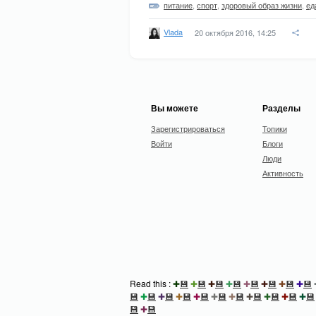
питание
,
спорт
,
здоровый образ жизни
,
ед
Vlada
20 октября 2016, 14:25
Вы можете
Разделы
Зарегистрироваться
Топики
Войти
Блоги
Люди
Активность
Read this :
✚
💾
✚
💾
✚
💾
✚
💾
✚
💾
✚
💾
✚
💾
✚
💾
💾
✚
💾
✚
💾
✚
💾
✚
💾
✚
💾
✚
💾
✚
💾
✚
💾
✚
💾
✚
💾
💾
✚
💾