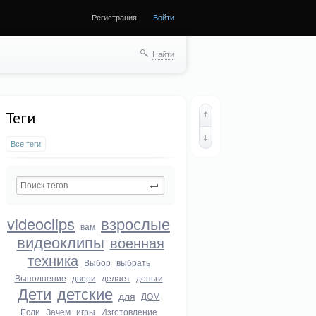
Регистрация
Войти
Найти
Теги
Все теги
videoclips
взрослые
вам
видеоклипы
военная
техника
Выбор
выбрать
Выполнение
двери
делает
деньги
Дети
детские
для
ДОМ
Если
Зачем
игры
Изготовление