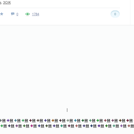
а
,
ЗОЖ
0
1784
0
|
✚
💾
✚
💾
✚
💾
✚
💾
✚
💾
✚
💾
✚
💾
✚
💾
✚
💾
✚
💾
✚
💾
✚
💾
✚
💾
✚
💾
✚
💾
✚
💾
✚
💾
✚
💾
✚
💾
✚
💾
✚
💾
✚
💾
✚
💾
✚
💾
✚
💾
✚
💾
✚
💾
✚
💾
✚
💾
✚
💾
✚
💾
✚
💾
✚
💾
✚
💾
✚
💾
✚
💾