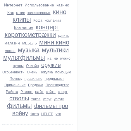
Интернет
Использование
казино
кино
Как
какие
качественных
клипы
Когда
компании
концерт
Компания
короткометражки
купить
мини кино
магазин
МЕБЕЛЬ
музыка
мультики
можно
мультфильмы
на
не
нужно
оружие
нужны
Онлайн
Особенности
Очень
Покупка
помощью
Почему
правильно
предлагает
Применение
Продажа
Производство
сайт
Работа
Ремонт
сайте
спорт
стволы
такое
услуг
услуги
фильмы
фильмы про
войну
Фото
ЦЕНТР
что